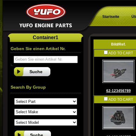
Startseite
Üb
Container1
Bild/Ref.
Geben Sie einen Artikel Nr.
ADD TO CART
Geben Sie einen Artikel Nr.
Search By Group
62-123456789
ADD TO CART