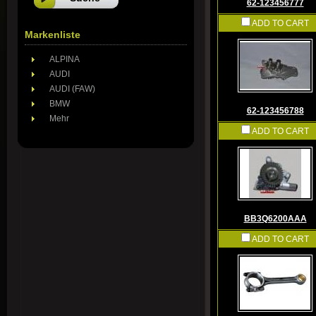
62-123456777
ADD TO CART
Markenliste
ALPINA
AUDI
AUDI (FAW)
BMW
62-123456788
Mehr
ADD TO CART
BB3Q6200AAA
ADD TO CART