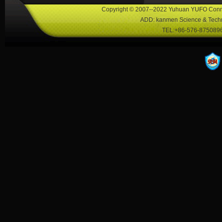
Copyright © 2007--2022 Yuhuan YUFO Conne
ADD: kanmen Science & Techn
TEL:+86-576-8750896