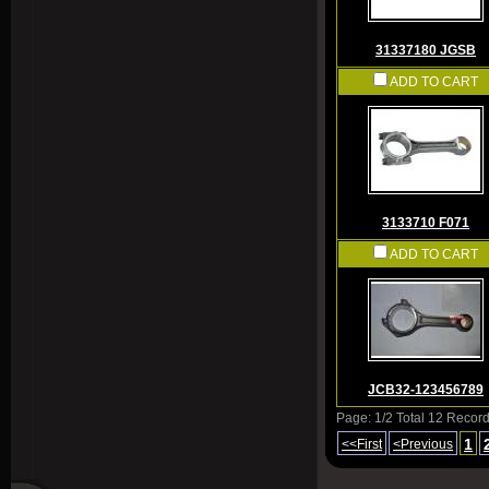
31337180 JGSB
ADD TO CART
3133710 F071
ADD TO CART
JCB32-123456789
Page: 1/2 Total 12 Recor
1
<<First
<Previous